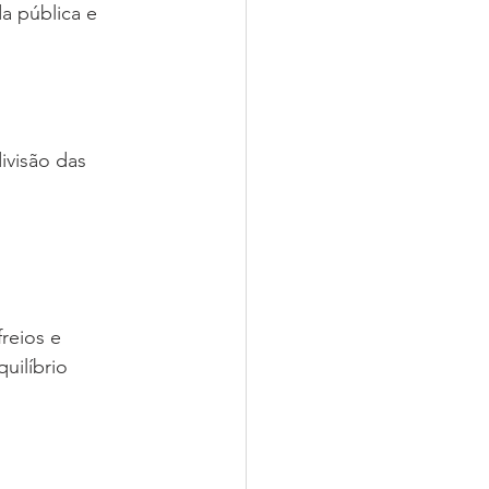
a pública e 
visão das 
reios e 
uilíbrio 