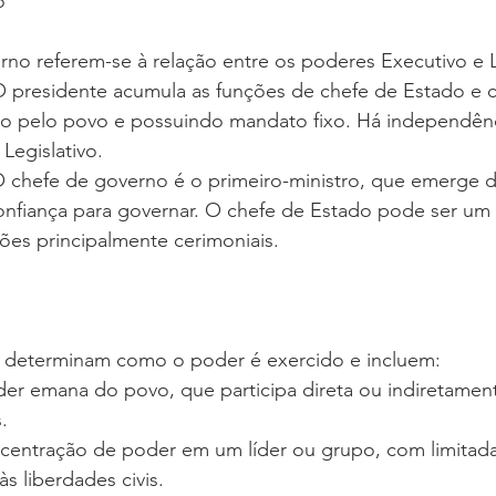
o
no referem-se à relação entre os poderes Executivo e L
 O presidente acumula as funções de chefe de Estado e 
to pelo povo e possuindo mandato fixo. Há independênc
Legislativo.
O chefe de governo é o primeiro-ministro, que emerge 
nfiança para governar. O chefe de Estado pode ser um
ões principalmente cerimoniais.
s determinam como o poder é exercido e incluem:
er emana do povo, que participa direta ou indiretamen
.
ncentração de poder em um líder ou grupo, com limitada
às liberdades civis.