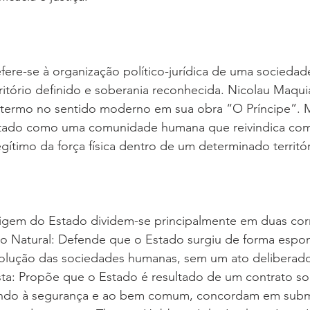
ere-se à organização político-jurídica de uma sociedad
ritório definido e soberania reconhecida. Nicolau Maqui
r o termo no sentido moderno em sua obra “O Príncipe”.
Estado como uma comunidade humana que reivindica com
ítimo da força física dentro de um determinado territór
origem do Estado dividem-se principalmente em duas cor
ão Natural: Defende que o Estado surgiu de forma espo
evolução das sociedades humanas, sem um ato deliberado
ista: Propõe que o Estado é resultado de um contrato soc
sando à segurança e ao bem comum, concordam em subm