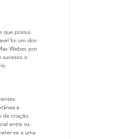
e que possui 
avel foi um dos 
 Max Weber, por 
 sucesso o 
io.
rentes:
ntânea e 
 de criação.
ial entre os 
eter-se a uma 