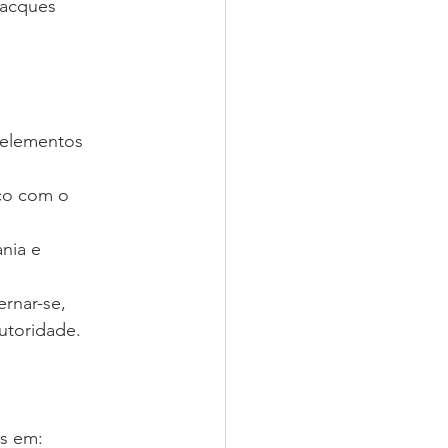
acques 
 elementos 
ico com o 
nia e 
rnar-se, 
autoridade.
as em: