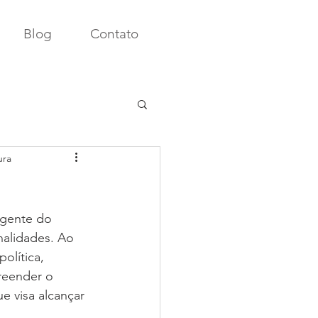
Blog
Contato
ura
ngente do 
nalidades. Ao 
olítica, 
reender o 
 visa alcançar 