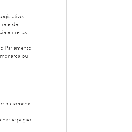
egislativo:
chefe de 
ia entre os 
do Parlamento 
 monarca ou 
te na tomada 
 participação 