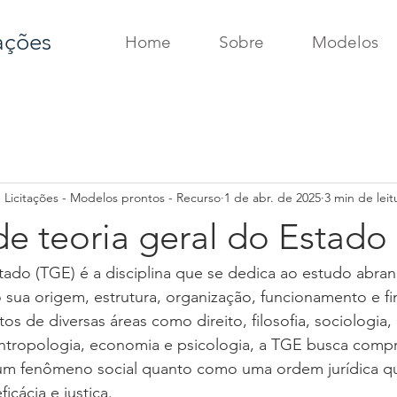
ações
Home
Sobre
Modelos
e Licitações - Modelos prontos - Recurso
1 de abr. de 2025
3 min de leit
e teoria geral do Estado
tado (TGE) é a disciplina que se dedica ao estudo abra
 sua origem, estrutura, organização, funcionamento e fi
s de diversas áreas como direito, filosofia, sociologia, p
 antropologia, economia e psicologia, a TGE busca comp
m fenômeno social quanto como uma ordem jurídica que
icácia e justiça.