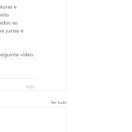
turas e 
eito 
nados ao 
s justas e 
eguinte vídeo:
Ver tudo