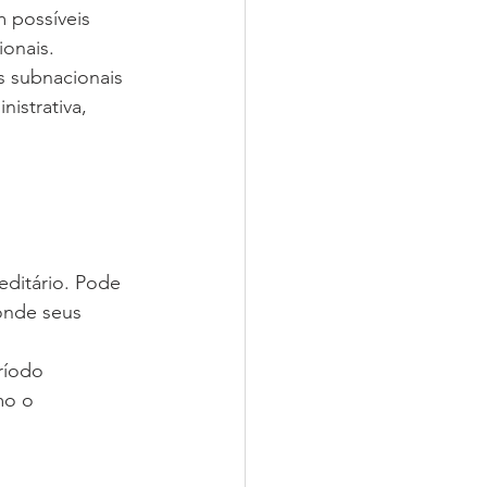
 possíveis 
ionais.
s subnacionais 
istrativa, 
ditário. Pode 
onde seus 
ríodo 
mo o 